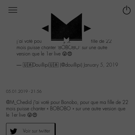
Afficher
Panneau de gestion des cookies
Labo
Connex
-
le
M-
menu
Aller
j'ai voté pour Bonobo, pour que ma fille de 22
au
mois puisse chanter "BOBOBO" sur une autre
menu
version que le 1er live 😜😍
Aller
au
— 🇺🇦Douillipi🇺🇦 (@douillipi)
January 5, 2019
contenu
Aller
à
la
05.01.2019 - 21:56
recherche
@M_Chedid j’ai voté pour Bonobo, pour que ma fille de 22
mois puisse chanter « BOBOBO » sur une autre version que
le 1er live 😜😍
Voir sur twitter