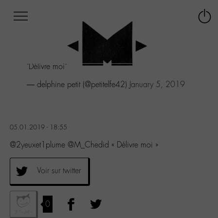
Afficher
Panneau de gestion des cookies
Labo
Connex
-
le
M-
menu
Aller
"Délivre moi"
au
menu
— delphine petit (@petitelfe42)
January 5, 2019
Aller
au
contenu
Aller
05.01.2019 - 18:55
à
la
@2yeuxet1plume @M_Chedid « Délivre moi »
recherche
Voir sur twitter
0