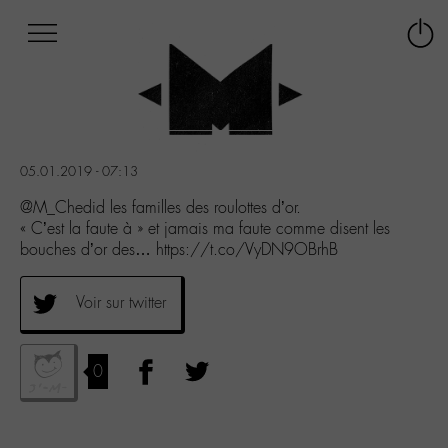
Afficher
Panneau de gestion des cookies
Labo
Connex
-
le
M-
menu
Aller
au
menu
05.01.2019 - 07:13
Aller
au
@M_Chedid les familles des roulottes d’or.
contenu
« C’est la faute à » et jamais ma faute comme disent les
Aller
bouches d’or des… https://t.co/VyDN9OBrhB
à
la
Voir sur twitter
recherche
0