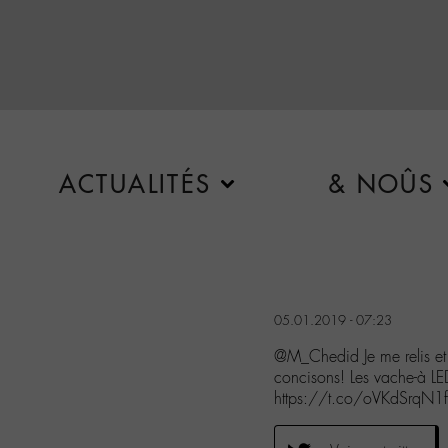
ACTUALITÉS
& NOÛS
05.01.2019 - 07:23
@M_Chedid Je me relis et c
concisons! Les vache-à LE
https://t.co/oVKdSrqN1f