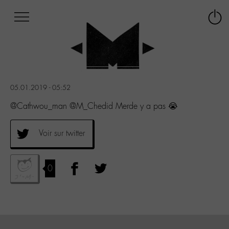
Afficher
Panneau de gestion des cookies
Labo
Connex
-
le
M-
menu
Aller
au
menu
05.01.2019 - 05:52
Aller
au
@Cathwou_man @M_Chedid Merde y a pas 😭
contenu
Aller
Voir sur twitter
à
la
recherche
0