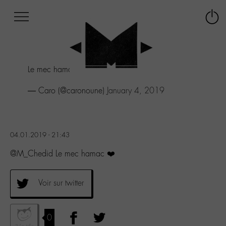
Afficher
Panneau de gestion des cookies
Labo
Connex
-
le
M-
menu
Aller
Le mec hamac ❤️
au
menu
— Caro (@caronoune)
January 4, 2019
Aller
au
contenu
Aller
à
04.01.2019 - 21:43
la
@M_Chedid Le mec hamac ❤️
recherche
Voir sur twitter
0