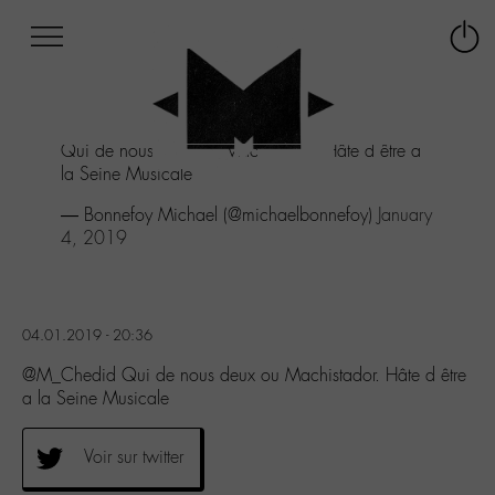
Afficher
Panneau de gestion des cookies
Labo
Connex
-
le
M-
menu
Aller
Qui de nous deux ou Machistador. Hâte d être a
au
la Seine Musicale
menu
Aller
— Bonnefoy Michael (@michaelbonnefoy)
January
au
4, 2019
contenu
Aller
à
la
04.01.2019 - 20:36
recherche
@M_Chedid Qui de nous deux ou Machistador. Hâte d être
a la Seine Musicale
Voir sur twitter