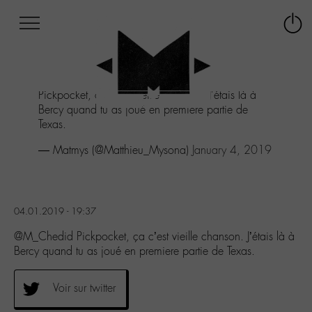
Afficher
Panneau de gestion des cookies
Labo
Connex
-
le
M-
menu
Aller
Pickpocket, ça c'est vieille chanson. J'étais là à
au
Bercy quand tu as joué en premiere partie de
menu
Texas.
Aller
au
— Matmys (@Matthieu_Mysona)
January 4, 2019
contenu
Aller
à
la
04.01.2019 - 19:37
recherche
@M_Chedid Pickpocket, ça c’est vieille chanson. J’étais là à
Bercy quand tu as joué en premiere partie de Texas.
Voir sur twitter