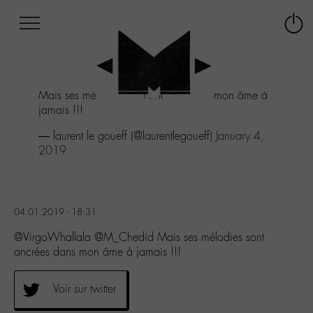
Afficher
Panneau de gestion des cookies
Labo
Connex
-
le
M-
menu
Aller
Mais ses mélodies sont ancrées dans mon âme à
au
jamais !!!
menu
Aller
— laurent le goueff (@laurentlegoueff)
January 4,
au
2019
contenu
Aller
à
la
04.01.2019 - 18:31
recherche
@VirgoWhallala @M_Chedid Mais ses mélodies sont
ancrées dans mon âme à jamais !!!
Voir sur twitter