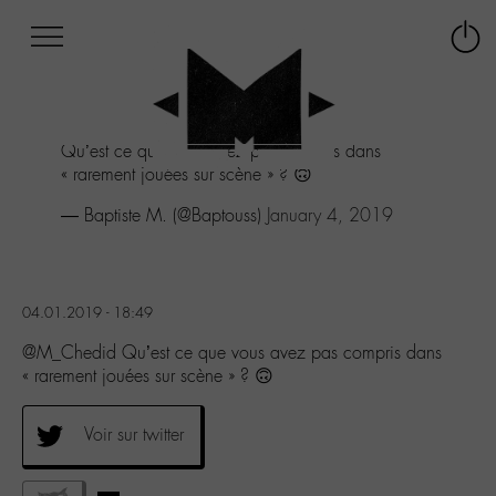
Afficher
Panneau de gestion des cookies
Labo
Connex
-
le
M-
menu
Aller
Qu’est ce que vous avez pas compris dans
au
« rarement jouées sur scène » ? 🙃
menu
Aller
— Baptiste M. (@Baptouss)
January 4, 2019
au
contenu
Aller
à
04.01.2019 - 18:49
la
recherche
@M_Chedid Qu’est ce que vous avez pas compris dans
« rarement jouées sur scène » ? 🙃
Voir sur twitter