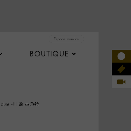
Espace membre
BOUTIQUE
dure »!!! 😁 🙏🏻😊