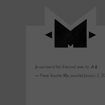
Panneau de gestion des cookies
LABO
-
Aller
Laboratoire
au
poétique
M-
menu
et
musical
Aller
autour
au
de
contenu
l'univers
Aller
de
-
à
M-
Je suis tout à fait d'accord avec toi 🎶🎸
la
recherche
— Pierre Souche (@p_souche)
January 3, 