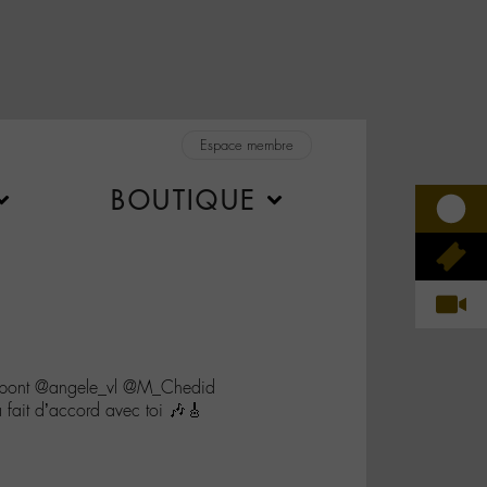
Espace membre
BOUTIQUE
dpont @angele_vl @M_Chedid
 à fait d’accord avec toi 🎶🎸