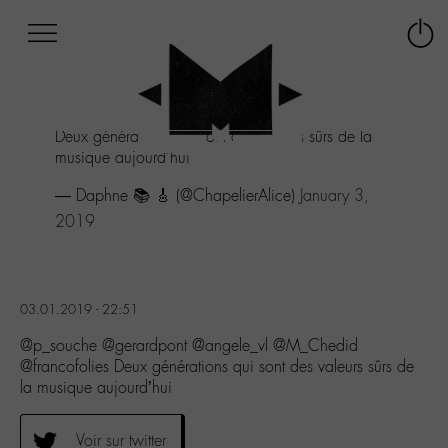
Afficher
Panneau de gestion des cookies
Labo
Connex
-
le
M-
menu
Aller
Deux générations qui sont des valeurs sûrs de la
au
musique aujourd'hui
menu
Aller
— Daphne 📚 🎸 (@ChapelierAlice)
January 3,
au
2019
contenu
Aller
à
la
recherche
03.01.2019 - 22:51
@p_souche @gerardpont @angele_vl @M_Chedid
@francofolies Deux générations qui sont des valeurs sûrs de
la musique aujourd’hui
Voir sur twitter