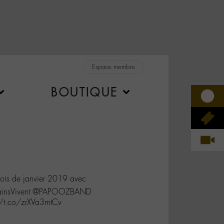
Espace membre
BOUTIQUE
mois de janvier 2019 avec
rtainsVivent @PAPOOZBAND
//t.co/zrXVa3mtCv