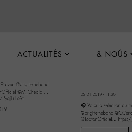
ACTUALITÉS
& NOÛS
019 avec
@brigittetheband
Officiel
@M_Chedid
...
02.01.2019 - 11:30
m/PyqjFr1o9r
🎧 Voici la sélection du 
2019
@brigittetheband @CCe
@ToofanOfficiel… https: