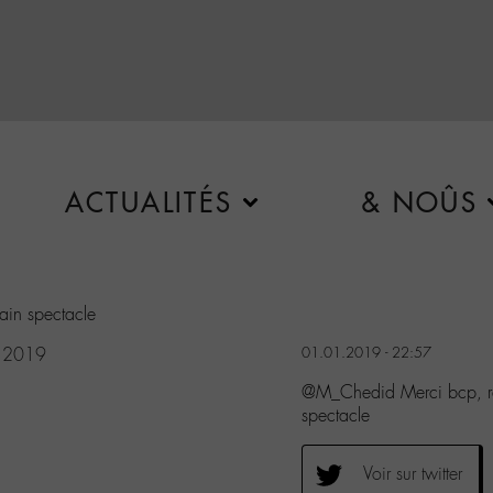
ACTUALITÉS
& NOÛS
ain spectacle
, 2019
01.01.2019 - 22:57
@M_Chedid Merci bcp, rd
spectacle
Voir sur twitter