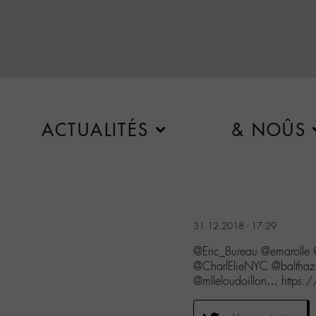
ACTUALITÉS
& NOÛS
31.12.2018 - 17:29
@Eric_Bureau @emarolle
@CharlElieNYC @baltha
@mlleloudoillon… https: