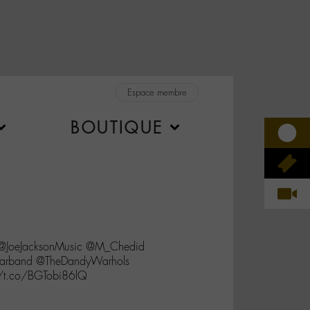
Espace membre
BOUTIQUE
 @JoeJacksonMusic @M_Chedid
zarband @TheDandyWarhols
//t.co/BGTobi86lQ