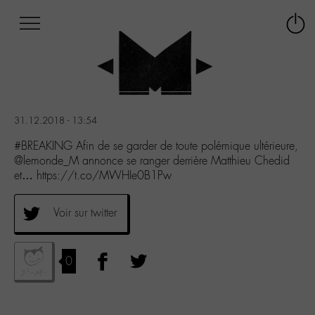
Afficher
Panneau de gestion des cookies
Labo
Connex
-
le
M-
menu
Aller
au
menu
31.12.2018 - 13:54
Aller
au
#BREAKING Afin de se garder de toute polémique ultérieure,
contenu
@lemonde_M annonce se ranger derrière Matthieu Chedid
Aller
et… https://t.co/MWHIe0B1Pw
à
la
Voir sur twitter
recherche
0