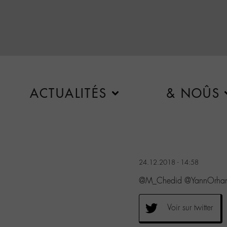
ACTUALITÉS
& NOÛS
24.12.2018 - 14:58
@M_Chedid @YannOrhan Ye
Voir sur twitter