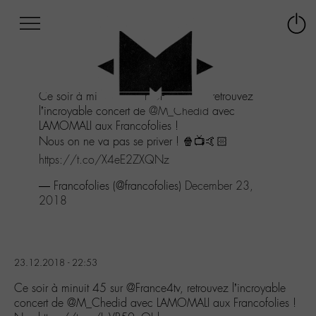
Afficher
Panneau de gestion des cookies
Labo
Connex
-
le
M-
menu
Aller
Ce soir à minuit 45 sur @France4tv, retrouvez
au
l’incroyable concert de
@M_Chedid
avec
menu
LAMOMALI aux Francofolies !
Aller
Nous on ne va pas se priver ! 🍿📺🤙🏻
au
contenu
https://t.co/X4eE2ZXQNz
Aller
— Francofolies (@francofolies)
December 23,
à
2018
la
recherche
23.12.2018 - 22:53
Ce soir à minuit 45 sur @France4tv, retrouvez l’incroyable
concert de @M_Chedid avec LAMOMALI aux Francofolies !