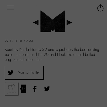
Afficher
Panneau de gestion des cookies
Labo
Connex
-
le
M-
menu
Aller
au
menu
22.12.2018 - 03:33
Aller
au
Kourtney Kardashian is 39 and is probably the best looking
contenu
person on earth and I’m 20 and I look like a hard boiled
Aller
egg. Sounds about fair
à
la
Voir sur twitter
recherche
0