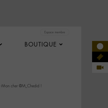
Espace membre
BOUTIQUE
re -M-on cher @M_Chedid !