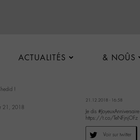
ACTUALITÉS
& NOÛS
hedid
!
21.12.2018 - 16:58
r 21, 2018
Je dis #JoyeuxAnniversai
https://t.co/TeNFjnjOFz
Voir sur twitter