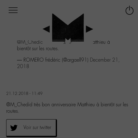
Afficher
Panneau de gestion des cookies
Labo
Connex
-
le
M-
menu
Aller
@M_Chedid
très bon anniversaire Matthieu à
au
bientôt sur les routes.
menu
Aller
— ROMERO frédéric (@argaell91)
December 21,
au
2018
contenu
Aller
à
la
21.12.2018 - 11:49
recherche
@M_Chedid très bon anniversaire Matthieu à bientôt sur les
routes.
Voir sur twitter