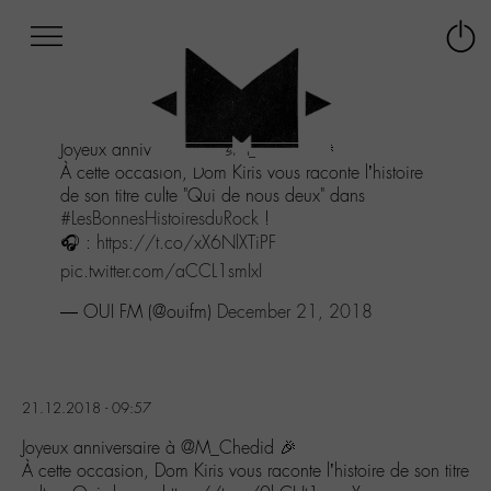
Afficher
Panneau de gestion des cookies
Labo
Connex
-
le
M-
menu
Aller
Joyeux anniversaire à
@M_Chedid
🎉
au
À cette occasion, Dom Kiris vous raconte l’histoire
menu
de son titre culte "Qui de nous deux" dans
Aller
#LesBonnesHistoiresduRock
!
au
🎧 :
https://t.co/xX6NlXTiPF
contenu
Aller
pic.twitter.com/aCCL1smIxI
à
— OUI FM (@ouifm)
December 21, 2018
la
recherche
21.12.2018 - 09:57
Joyeux anniversaire à @M_Chedid 🎉
À cette occasion, Dom Kiris vous raconte l’histoire de son titre