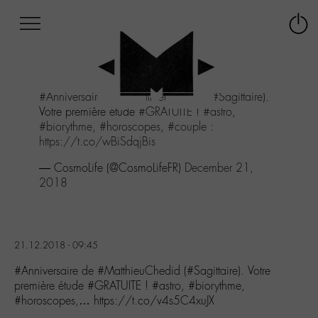
Afficher
Panneau de gestion des cookies
Labo
Connex
-
le
M-
menu
Aller
#Anniversaire
de
#MatthieuChedid
(
#Sagittaire
).
au
Votre première étude
#GRATUITE
!
#astro
,
menu
#biorythme
,
#horoscopes
,
#couple
:
Aller
https://t.co/wBiSdqjBis
au
contenu
— CosmoLife (@CosmoLifeFR)
December 21,
Aller
2018
à
la
recherche
21.12.2018 - 09:45
#Anniversaire de #MatthieuChedid (#Sagittaire). Votre
première étude #GRATUITE ! #astro, #biorythme,
#horoscopes,… https://t.co/v4s5C4xuJX