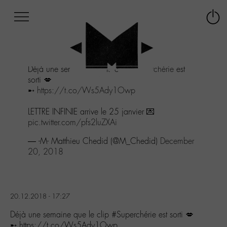
Afficher
Panneau de gestion des cookies
Labo
Connex
-
le
M-
menu
Aller
Déjà une semaine que le clip
#Superchérie
est
au
sorti 💋
menu
➸
https://t.co/Ws5Ady1Owp
Aller
au
LETTRE INFINIE arrive le 25 janvier 💌
contenu
pic.twitter.com/pfs2luZXAi
Aller
à
— -M- Matthieu Chedid (@M_Chedid)
December
la
20, 2018
recherche
20.12.2018 - 17:27
Déjà une semaine que le clip #Superchérie est sorti 💋
➸ https://t.co/Ws5Ady1Owp