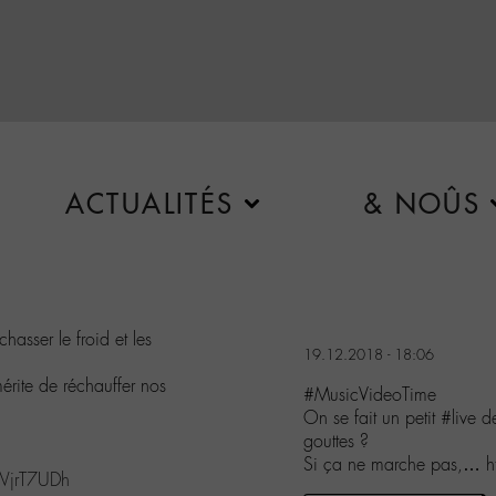
ACTUALITÉS
& NOÛS
hasser le froid et les
19.12.2018 - 18:06
rite de réchauffer nos
#MusicVideoTime
On se fait un petit #live 
gouttes ?
Si ça ne marche pas,… 
WjrT7UDh