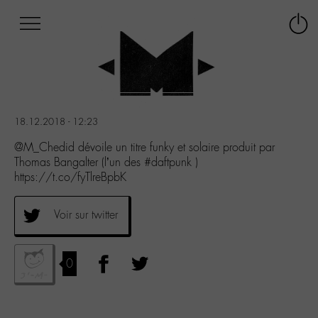
Afficher
Panneau de gestion des cookies
Labo
Connex
-
le
M-
menu
Aller
au
menu
18.12.2018 - 12:23
Aller
au
@M_Chedid dévoile un titre funky et solaire produit par
contenu
Thomas Bangalter (l’un des #daftpunk )
Aller
https://t.co/fyTlreBpbK
à
la
Voir sur twitter
recherche
0