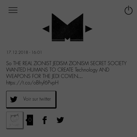
Afficher
Panneau de gestion des cookies
Labo
Connex
-
le
M-
menu
Aller
au
menu
17.12.2018 - 16:01
Aller
au
So THE REAL ZIONIST JEDISM ZIONISM SECRET SOCIETY
contenu
WANTED HUMANS TO CREATE Technology AND
Aller
WEAPONS FOR THE JEDI COVEN…
à
https://t.co/oBhyf6PvpH
la
recherche
Voir sur twitter
0