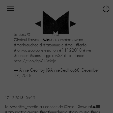
Afficher
Panneau de gestion des cookies
Labo
Connex
-
le
M-
menu
Aller
Le Boss
@m_chedid
au concert de
au
@FatouDiawara
!🙏🏽
#fatoumatadiawara
menu
#matthieuchedid
#fatoumusic
#mali
#fenfo
Aller
#folkwassoulou
#letrianon
#11122018
#live
au
#concert
#samsunggalaxyS7
à Le Trianon
contenu
https://t.co/hpV15tBqJx
Aller
à
— Annie Geoffroy (@AnnieGeoffroy68)
December
la
17, 2018
recherche
17.12.2018 - 06:15
Le Boss @m_chedid au concert de @FatouDiawara!🙏🏽
#fatoumatadiawara #matthieuchedid #fatoumusic #mali