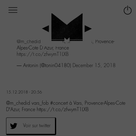
Afficher
Panneau de gestion des cookies
Labo
Connex
-
le
M-
menu
Aller
@m_chedid
vars_fob
#concert
à Vars, Provence-
au
Alpes-Cote D'Azur, France
menu
https://t.co/zfwymT1LXB
Aller
au
— Antonin (@tonin04180)
December 15, 2018
contenu
Aller
à
la
15.12.2018 - 20:56
recherche
@m_chedid vars_fob #concert à Vars, Provence-Alpes-Cote
D’Azur, France https://t.co/zfwymT1LXB
Voir sur twitter