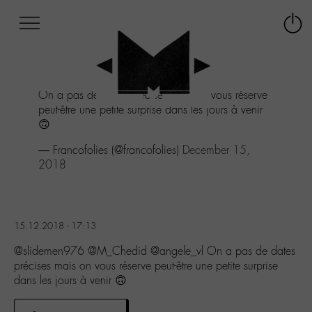
Afficher
Panneau de gestion des cookies
Labo
Connex
-
le
M-
menu
Aller
On a pas de dates précises mais on vous réserve
au
peut-être une petite surprise dans les jours à venir
menu
🙃
Aller
au
— Francofolies (@francofolies)
December 15,
contenu
2018
Aller
à
la
recherche
15.12.2018 - 17:13
@slidemen976 @M_Chedid @angele_vl On a pas de dates
précises mais on vous réserve peut-être une petite surprise
dans les jours à venir 🙃