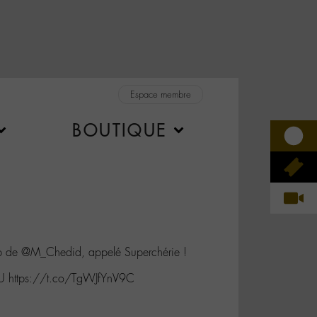
Espace membre
BOUTIQUE
ip de @M_Chedid, appelé Superchérie !
U https://t.co/TgWJfYnV9C