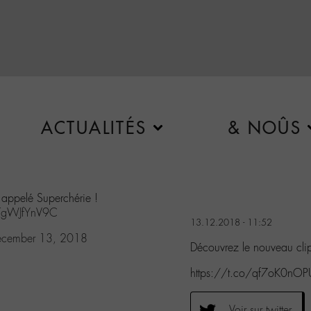
ACTUALITÉS
& NOÛS
 appelé Superchérie !
m/TgWJfYnV9C
13.12.2018 - 11:52
ecember 13, 2018
Découvrez le nouveau cl
https://t.co/qf7oK0nOP
Voir sur twitter