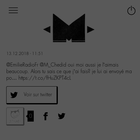
Afficher
Panneau de gestion des cookies
Labo
Connex
-
le
M-
menu
Aller
au
menu
13.12.2018 - 11:51
Aller
au
@EmilieRadioFr @M_Chedid oui moi aussi je l’aimais
contenu
beaucoup. Alors tu sais ce que j’ai fais? je lui ai envoyé ma
Aller
po… https://t.co/fHuZKPT4cL
à
la
Voir sur twitter
recherche
0