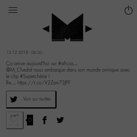
Afficher
Panneau de gestion des cookies
Labo
Connex
-
le
M-
menu
Aller
au
menu
13.12.2018 - 06:30
Aller
au
Ça arrive aujourd’hui sur #aficia…
contenu
@M_Chedid nous embarque dans son monde onirique avec
Aller
le clip #Superchérie !
à
Re… https://t.co/V2Zsm73JPF
la
recherche
Voir sur twitter
0