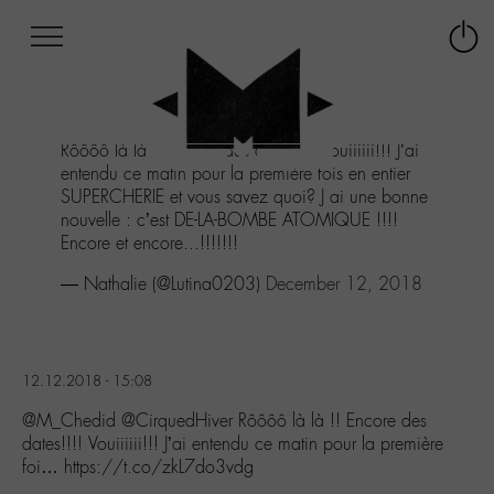
Afficher
Panneau de gestion des cookies
Labo
Connex
-
le
M-
menu
Aller
Rôôôô là là !! Encore des dates!!!! Vouiiiiii!!! J’ai
au
entendu ce matin pour la première fois en entier
menu
SUPERCHERIE et vous savez quoi? J ai une bonne
Aller
nouvelle : c’est DE-LA-BOMBE ATOMIQUE !!!!
au
Encore et encore...!!!!!!!
contenu
Aller
— Nathalie (@Lutina0203)
December 12, 2018
à
la
recherche
12.12.2018 - 15:08
@M_Chedid @CirquedHiver Rôôôô là là !! Encore des
dates!!!! Vouiiiiii!!! J’ai entendu ce matin pour la première
foi… https://t.co/zkL7do3vdg