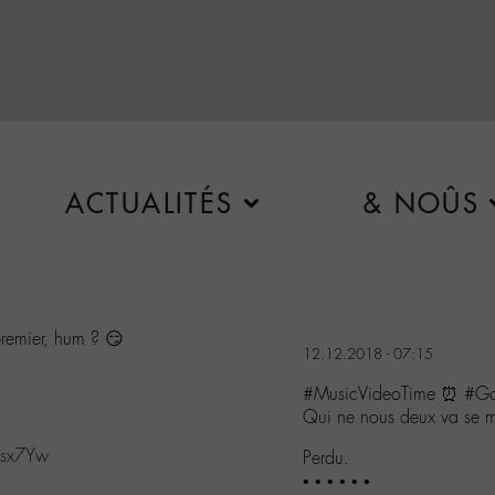
ACTUALITÉS
& NOÛS
premier, hum ? 😏
12.12.2018 - 07:15
#MusicVideoTime ⏰ #G
Qui ne nous deux va se me
esx7Yw
Perdu.
• • • • • •