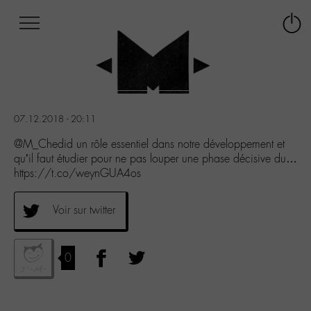
Afficher
Panneau de gestion des cookies
Labo
Connex
-
le
M-
menu
Aller
au
menu
07.12.2018 - 20:11
Aller
au
@M_Chedid un rôle essentiel dans notre développement et
contenu
qu’il faut étudier pour ne pas louper une phase décisive du…
Aller
https://t.co/weynGUA4os
à
la
Voir sur twitter
recherche
0