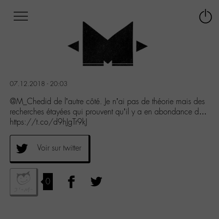
Afficher
Panneau de gestion des cookies
Labo
Connex
-
le
M-
menu
Aller
au
menu
07.12.2018 - 20:03
Aller
au
@M_Chedid de l’autre côté. Je n’ai pas de théorie mais des
contenu
recherches étayées qui prouvent qu’il y a en abondance d…
Aller
https://t.co/d9hJgTr9kJ
à
la
Voir sur twitter
recherche
0