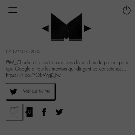
Afficher
Panneau de gestion des cookies
Labo
Connex
-
le
M-
menu
Aller
au
menu
07.12.2018 - 20:05
Aller
au
@M_Chedid être révélé avec des démarches de partout pour
contenu
que Google et tout les mentors qui dirigent les conscience…
Aller
https://t.co/YO8WgJ3Jfw
à
la
Voir sur twitter
recherche
0