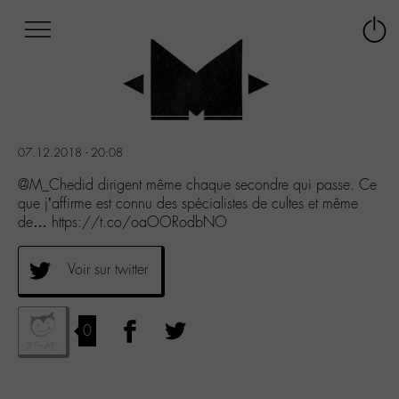
Afficher
Panneau de gestion des cookies
Labo
Connex
-
le
M-
menu
Aller
au
menu
07.12.2018 - 20:08
Aller
au
@M_Chedid dirigent même chaque secondre qui passe. Ce
contenu
que j’affirme est connu des spécialistes de cultes et même
Aller
de… https://t.co/oaOORodbNO
à
la
Voir sur twitter
recherche
0