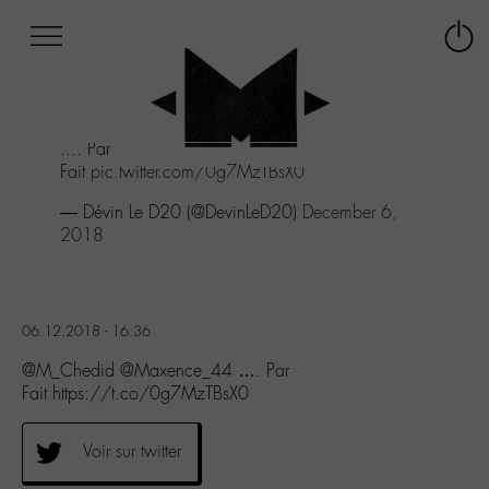
Afficher
Panneau de gestion des cookies
Labo
Connex
-
le
M-
menu
Aller
.... Par
au
Fait
pic.twitter.com/0g7MzTBsX0
menu
Aller
— Dévin Le D20 (@DevinLeD20)
December 6,
au
2018
contenu
Aller
à
la
06.12.2018 - 16:36
recherche
@M_Chedid @Maxence_44 …. Par
Fait https://t.co/0g7MzTBsX0
Voir sur twitter