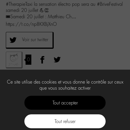
#TherapieTaxi la sensation électro pop sera au #BriveFestival
samedi 20 juillet 💪👏
🎟Samedi 20 juillet : Matthieu Ch…
https://t.co/np8KXBjXnO
Voir sur twitter
0
Ce site utilise des cookies et vous donne le contrôle sur ceux
que vous souhaitez activer
Tout accepter
Tout refuser