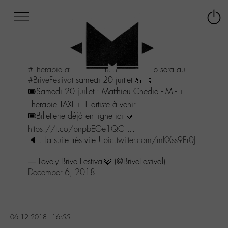
Afficher
Panneau de gestion des cookies
Labo
Connex
-
le
M-
menu
Aller
#TherapieTaxi
la sensation électro pop sera au
au
#BriveFestival
samedi 20 juillet 💪👏
menu
🎟Samedi 20 juillet : Matthieu Chedid - M - +
Aller
au
Therapie TAXI + 1 artiste à venir
contenu
🎟Billetterie déjà en ligne ici 🤜
Aller
https://t.co/pnpbEGe1QC
…
à
🔈...La suite très vite !
pic.twitter.com/mKXss9Er0J
la
recherche
— Lovely Brive Festival🩷 (@BriveFestival)
December 6, 2018
06.12.2018 - 16:55