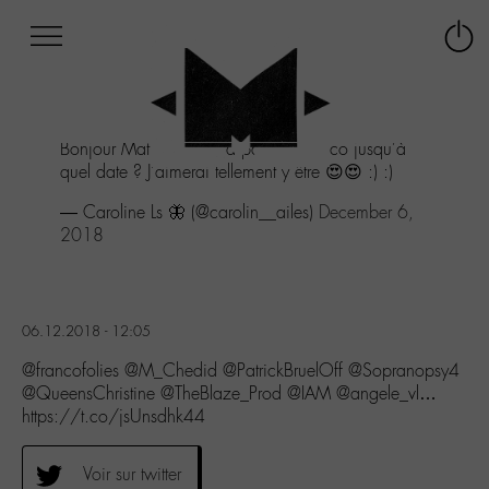
Afficher
Panneau de gestion des cookies
Labo
Connex
-
le
M-
menu
Aller
Bonjour Mathieu chedid passe u franco jusqu'à
au
quel date ? J'aimerai tellement y être 😍😍 :) :)
menu
Aller
— Caroline Ls 🦋 (@carolin__ailes)
December 6,
au
2018
contenu
Aller
à
la
06.12.2018 - 12:05
recherche
@francofolies @M_Chedid @PatrickBruelOff @Sopranopsy4
@QueensChristine @TheBlaze_Prod @IAM @angele_vl…
https://t.co/jsUnsdhk44
Voir sur twitter