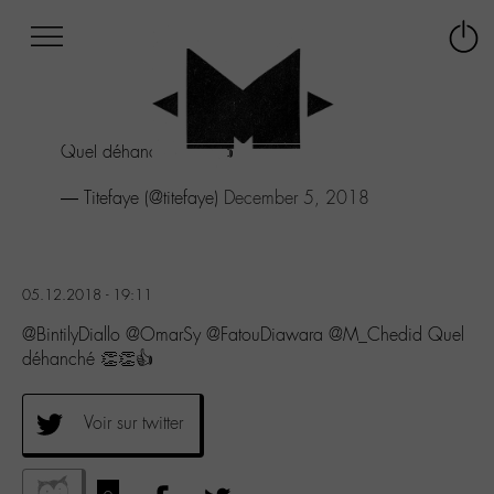
Afficher
Panneau de gestion des cookies
Labo
Connex
-
le
M-
menu
Aller
Quel déhanché 👏👏👍
au
menu
— Titefaye (@titefaye)
December 5, 2018
Aller
au
contenu
Aller
à
05.12.2018 - 19:11
la
@BintilyDiallo @OmarSy @FatouDiawara @M_Chedid Quel
recherche
déhanché 👏👏👍
Voir sur twitter