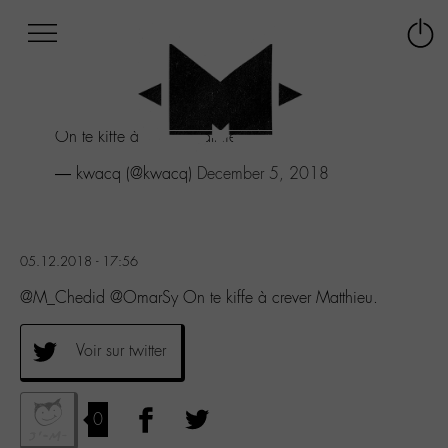
Afficher
Panneau de gestion des cookies
Labo
Connex
-
le
M-
menu
Aller
On te kiffe à crever Matthieu.
au
menu
— kwacq (@kwacq)
December 5, 2018
Aller
au
contenu
Aller
05.12.2018 - 17:56
à
la
@M_Chedid @OmarSy On te kiffe à crever Matthieu.
recherche
Voir sur twitter
0