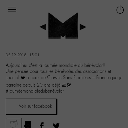
Afficher
Panneau de gestion des cookies
Labo
Connex
-
le
M-
menu
Aller
au
menu
Aller
05.12.2018 - 15:01
au
contenu
Aujourd’hui c’est la journée mondiale du bénévolat!!
Aller
Une pensée pour tous les bénévoles des associations et
à
spécial ❤️ à ceux de Clowns Sans Frontières – France que je
la
parraine depuis 20 ans déjà 🙏💯
recherche
#journéemondialedubénévolat
Voir sur facebook
0