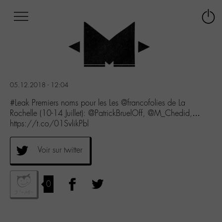
Afficher
Panneau de gestion des cookies
Labo
Connex
-
le
M-
menu
Aller
au
menu
05.12.2018 - 12:04
Aller
au
#Leak Premiers noms pour les Les @francofolies de La
contenu
Rochelle (10-14 Juillet): @PatrickBruelOff, @M_Chedid,…
Aller
https://t.co/01SvlikPbl
à
la
Voir sur twitter
recherche
0