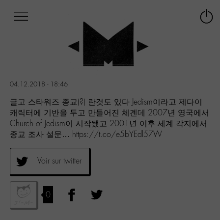
Afficher
Panneau de gestion des cookies
Labo
Connex
-
le
M-
menu
Aller
au
menu
04.12.2018 - 18:46
Aller
au
글고 스타워즈 종교(?) 란것도 있다 Jedism이라고 제다이
contenu
캐릭터에 기반을 두고 만들어진 체곈데 2007년 영국에서
Aller
Church of Jedism이 시작됐고 2001년 이후 세계 각지에서
à
종교 조사 설문… https://t.co/e5bYEdl57W
la
recherche
Voir sur twitter
0