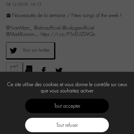
04.12.2018 - 16:13
📻 Nouveautés de la semaine / New songs of the week !
@YvanMarc_ @almaofficiel @calogerofficiel
@MarkRonson… https://t.co/P5cEUZ0VQs
Voir sur twitter
0
Ce site utilise des cookies et vous donne le contrôle sur ceux
que vous souhaitez activer
Tout accepter
Tout refuser