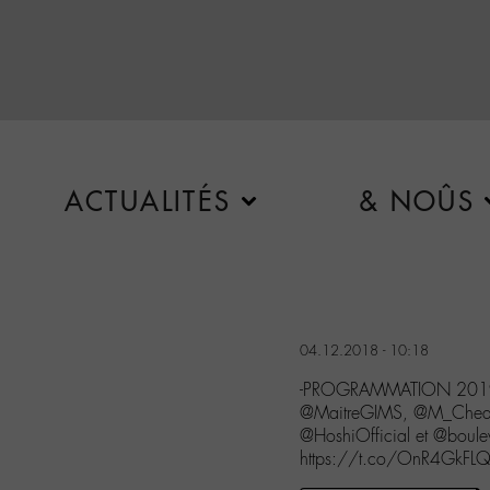
ACTUALITÉS
& NOÛS
04.12.2018 - 10:18
-PROGRAMMATION 201
@MaitreGIMS, @M_Chedi
@HoshiOfficial et @boulev
https://t.co/OnR4GkFLQ