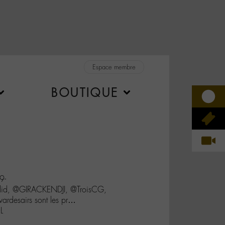
Espace membre
BOUTIQUE
9-
d, @GIRACKENDJI, @TroisCG,
ardesairs sont les pr…
L